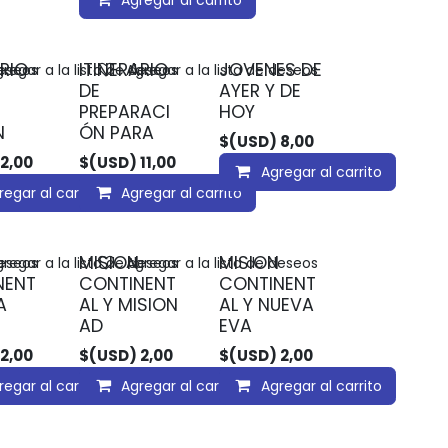
Agregar al carrito
ARIO
ITINERARIO
JOVENES DE
deseos
regar a la lista de deseos
Agregar a la lista de deseos
DE
AYER Y DE
PREPARACI
HOY
N
ÓN PARA
$(USD)
8,00
2,00
$(USD)
11,00
Agregar al carrito
regar al carrito
Agregar al carrito
MISION
MISION
deseos
regar a la lista de deseos
Agregar a la lista de deseos
NENT
CONTINENT
CONTINENT
A
AL Y MISION
AL Y NUEVA
AD
EVA
2,00
$(USD)
2,00
$(USD)
2,00
regar al carrito
Agregar al carrito
Agregar al carrito