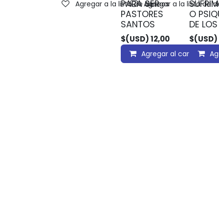
PARA SER
SUFRIM
Agregar a la lista de deseos
Agregar a la lista de 
PASTORES
O PSIQ
SANTOS
DE LOS
$(USD)
12,00
$(USD)
Agregar al carrito
Ag