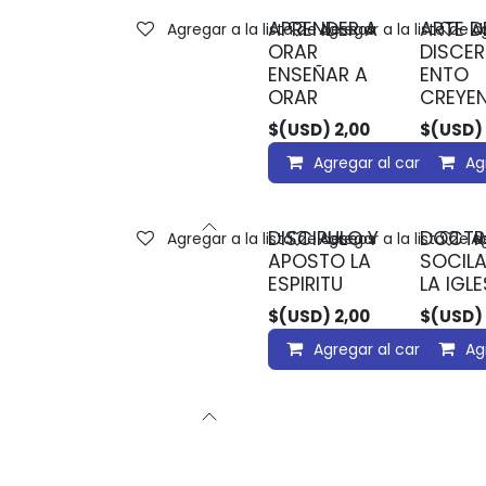
APRENDER A
ARTE D
Agregar a la lista de deseos
Agregar a la lista de 
Ag
ORAR
DISCER
ENSEÑAR A
ENTO
ORAR
CREYE
$(USD)
2,00
$(USD)
Agregar al carrito
Ag
DISCIPULO Y
DOCTR
Agregar a la lista de deseos
Agregar a la lista de 
Ag
APOSTO LA
SOCILA
ESPIRITU
LA IGLE
$(USD)
2,00
$(USD)
Agregar al carrito
Ag