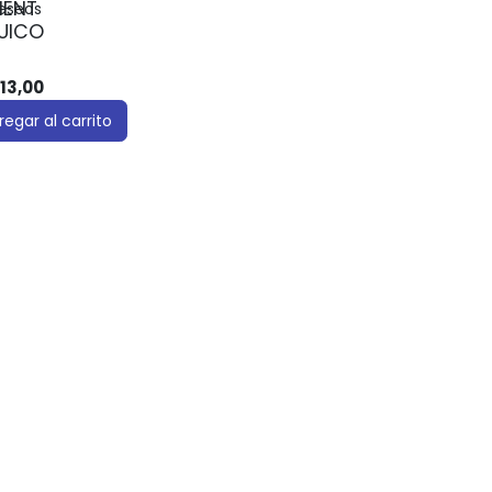
IENT
deseos
UICO
13,00
regar al carrito