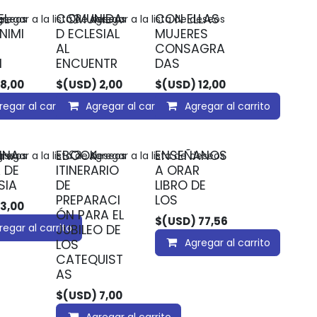
EL
COMUNIDA
CON ELLAS
deseos
regar a la lista de deseos
Agregar a la lista de deseos
NIMI
D ECLESIAL
MUJERES
AL
CONSAGRA
N
ENCUENTR
DAS
8,00
$(USD)
2,00
$(USD)
12,00
regar al carrito
Agregar al carrito
Agregar al carrito
INA
EBOOK
ENSEÑANOS
deseos
regar a la lista de deseos
Agregar a la lista de deseos
 DE
ITINERARIO
A ORAR
SIA
DE
LIBRO DE
PREPARACI
LOS
3,00
ÓN PARA EL
$(USD)
77,56
regar al carrito
JUBILEO DE
Agregar al carrito
LOS
CATEQUIST
AS
$(USD)
7,00