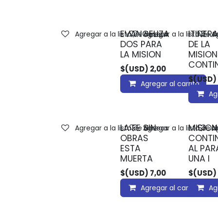
EVANGELIZA
ITINER
Agregar a la lista de deseos
Agregar a la lista de 
Ag
DOS PARA
DE LA
LA MISION
MISION
CONTI
$(USD)
2,00
$(USD)
Agregar al carrito
Ag
LA FE SIN
MISION
Agregar a la lista de deseos
Agregar a la lista de 
Ag
OBRAS
CONTI
ESTA
AL PAR
MUERTA
UNA I
$(USD)
7,00
$(USD)
Agregar al carrito
Ag