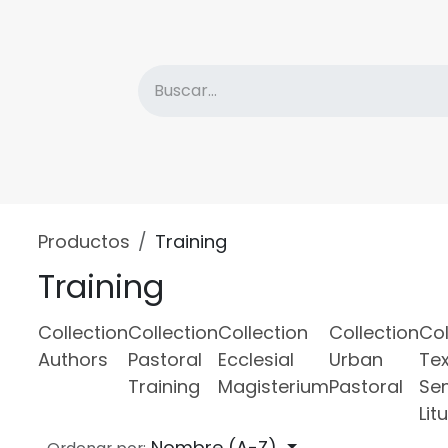
atálogo
Descuentos
Sobre la Editorial
Nove
Productos
Training
Training
Collection
Collection
Collection
Collection
Col
Authors
Pastoral
Ecclesial
Urban
Tex
Training
Magisterium
Pastoral
Se
Lit
Nombre (A-Z)