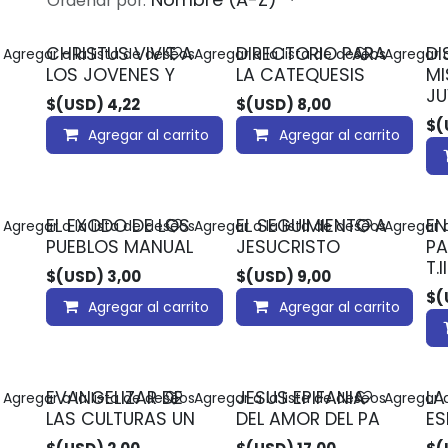
Ordenar por:
CHRISTUS VIVIT A
DIRECTORIO PARA
DI
Agregar a la lista de deseos
Agregar a la lista de deseos
Agregar a
LOS JOVENES Y
LA CATEQUESIS
MI
JU
$(USD)
4,22
$(USD)
8,00
$(
Agregar al carrito
Agregar al carrito
EL EXODO DE LOS
EL SEGUIMIENTO A
E
Agregar a la lista de deseos
Agregar a la lista de deseos
Agregar a
PUEBLOS MANUAL
JESUCRISTO
PA
T.II
$(USD)
3,00
$(USD)
9,00
$(
Agregar al carrito
Agregar al carrito
EVANGELIZAR DE
JESUS EPIFANIA
LA
Agregar a la lista de deseos
Agregar a la lista de deseos
Agregar a
LAS CULTURAS UN
DEL AMOR DEL PA
ES