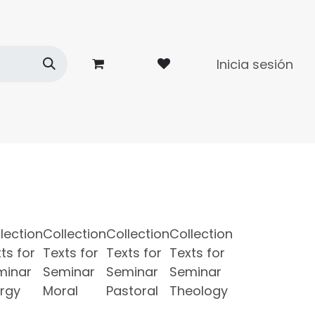
Inicia sesión
dades
Contacto
lection
Collection
Collection
Collection
ts for
Texts for
Texts for
Texts for
minar
Seminar
Seminar
Seminar
urgy
Moral
Pastoral
Theology