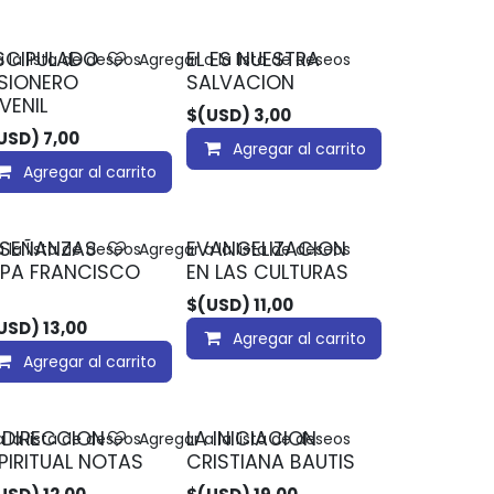
SCIPULADO
EL ES NUESTRA
 la lista de deseos
Agregar a la lista de deseos
SIONERO
SALVACION
VENIL
$(USD)
3,00
USD)
7,00
Agregar al carrito
Agregar al carrito
NSEÑANZAS
EVANGELIZACION
 la lista de deseos
Agregar a la lista de deseos
PA FRANCISCO
EN LAS CULTURAS
$(USD)
11,00
USD)
13,00
Agregar al carrito
Agregar al carrito
 DIRECCION
LA INICIACION
 la lista de deseos
Agregar a la lista de deseos
PIRITUAL NOTAS
CRISTIANA BAUTIS