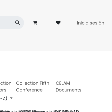
Inicia sesión
dades
Contacto
ection
Collection Fifth
CELAM
ors
Conference
Documents
-Z)