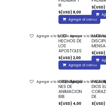
PALABRA T
PALABRA
III
$(USD)
$(USD)
8,00
Ag
Agregar al carrito
LOS
MARIA
Agregar a la lista de deseos
Agregar a la lista de 
Ag
HECHOS DE
DISCIP
LOS
MENSA
APOSTOLES
$(USD)
$(USD)
2,00
Ag
Agregar al carrito
ORIENTACIO
PALABR
Agregar a la lista de deseos
Agregar a la lista de 
Ag
NES DE
DIOS E
ANIMACION
CORA
BIB
DE
$(USD)
4,00
$(USD)