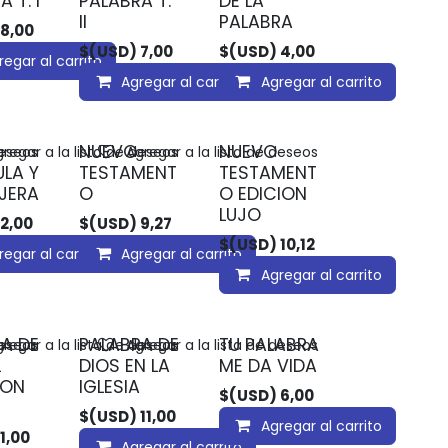
 T. I
PALABRA T.
DE LA
II
PALABRA
8,00
$(USD)
7,00
$(USD)
4,00
regar al carrito
Agregar al carrito
Agregar al carrito
NUEVO
NUEVO
deseos
regar a la lista de deseos
Agregar a la lista de deseos
ULA Y
TESTAMENT
TESTAMENT
JERA
O
O EDICION
LUJO
2,00
$(USD)
9,27
$(USD)
10,12
regar al carrito
Agregar al carrito
Agregar al carrito
A DE
PALABRA DE
TU PALABRA
deseos
regar a la lista de deseos
Agregar a la lista de deseos
L
DIOS EN LA
ME DA VIDA
ZON
IGLESIA
$(USD)
6,00
$(USD)
11,00
Agregar al carrito
1,00
Agregar al carrito