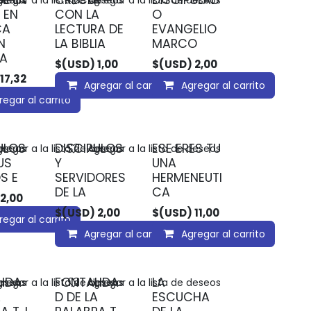
DE LA
CRECER
DISCIPULAD
deseos
regar a la lista de deseos
Agregar a la lista de deseos
 EN
CON LA
O
CA
LECTURA DE
EVANGELIO
N
LA BIBLIA
MARCO
CA
$(USD)
1,00
$(USD)
2,00
17,32
Agregar al carrito
Agregar al carrito
regar al carrito
ULOS
DISCIPULOS
ESE ERES TU
deseos
regar a la lista de deseos
Agregar a la lista de deseos
US
Y
UNA
S E
SERVIDORES
HERMENEUTI
DE LA
CA
2,00
$(USD)
2,00
$(USD)
11,00
regar al carrito
Agregar al carrito
Agregar al carrito
LIDA
FONTALIDA
LA
deseos
regar a la lista de deseos
Agregar a la lista de deseos
A
D DE LA
ESCUCHA