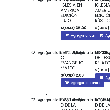
BIBLIA DE LA
BIBLIA 
Agregar a la lista de deseos
Agregar a la lista de 
Ag
IGLESIA EN
IGLESIA
AMÉRICA
AMÉRI
EDICIÓN
EDICIÓ
LUJO
RÚSTI
$(USD)
35,00
$(USD)
Agregar al carrito
Ag
DISCIPULAD
DISCIP
Agregar a la lista de deseos
Agregar a la lista de 
Ag
O
DE JES
EVANGELIO
RELATO
MATEO
$(USD)
$(USD)
2,00
Ag
Agregar al carrito
FONTALIDA
FONTA
Agregar a la lista de deseos
Agregar a la lista de 
Ag
D DE LA
D DE L