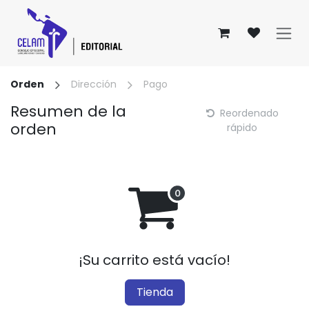
Ir al contenido
Orden
Dirección
Pago
Resumen de la
Reordenado
orden
rápido
¡Su carrito está vacío!
Tienda