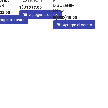
ONIA
Y EXTRACTI
N
GR
DISCERNIMI
$(USD)
7,00
ENTO
22,00
Agregar al carrito
$(USD)
16,00
regar al carrito
Agregar al carrito