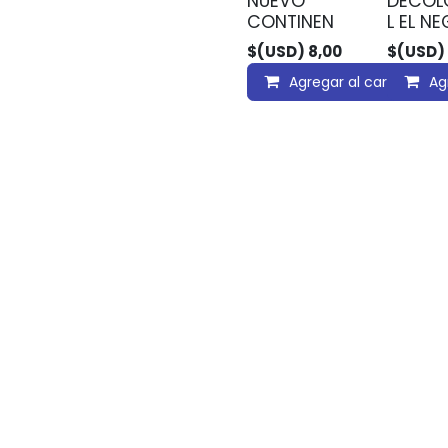
NUEVO
DECOL
CONTINEN
L EL NE
$(USD)
8,00
$(USD)
Agregar al carrito
Ag