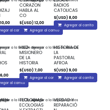
IDA
CUANDO EL
EBOOK
deseos
regar a la lista de deseos
Agregar a la lista de deseos
CORAZON
RADIOS
IZAJ
HABLA AL
CATOLICAS
N
CO
$(USD)
8,00
10,00
$(USD)
12,00
Agregar al carrito
regar al carrito
Agregar al carrito
HILO
HISTORIA DE
deseos
regar a la lista de deseos
Agregar a la lista de deseos
RAL
MISIONERO
LA
DE LA
PASTORAL
HOS
HISTORIA
AFROA
$(USD)
7,00
$(USD)
9,00
6,00
Agregar al carrito
Agregar al carrito
regar al carrito
MIEN
TEOLOGIAS
VERDAD Y
deseos
regar a la lista de deseos
Agregar a la lista de deseos
ECOLOGIAS
REPARACIÓ