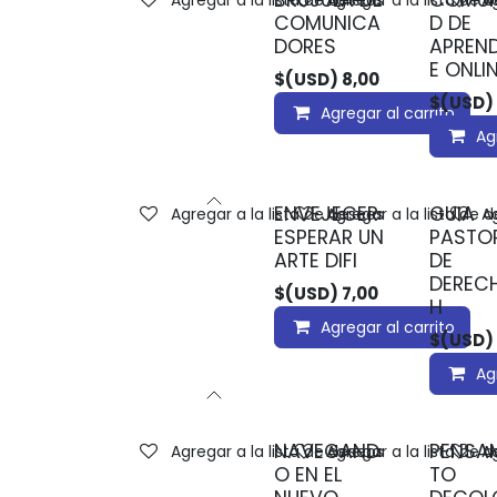
BRUJULA DE
COMUN
Agregar a la lista de deseos
Agregar a la lista de 
Ag
COMUNICA
D DE
DORES
APREND
E ONLI
$(USD)
8,00
$(USD)
Agregar al carrito
Ag
ENVEJECER
GUIA
Agregar a la lista de deseos
Agregar a la lista de 
Ag
ESPERAR UN
PASTO
ARTE DIFI
DE
DEREC
$(USD)
7,00
H
Agregar al carrito
$(USD)
Ag
NAVEGAND
PENSA
Agregar a la lista de deseos
Agregar a la lista de 
Ag
O EN EL
TO