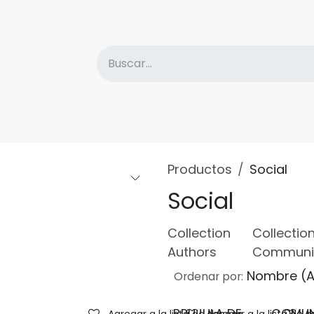
atálogo
Descuentos
Sobre la Editorial
Nove
Productos
Social
Social
Collection
Collectio
Authors
Communi
Nombre (A
Ordenar por: