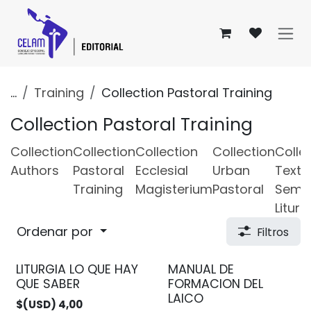
Ir al contenido
...
Training
Collection Pastoral Training
Collection Pastoral Training
Collection
Collection
Collection
Collection
Colle
Authors
Pastoral
Ecclesial
Urban
Texts
Training
Magisterium
Pastoral
Semi
Liturg
Ordenar por
Filtros
LITURGIA LO QUE HAY
MANUAL DE
QUE SABER
FORMACION DEL
LAICO
$(USD)
4,00