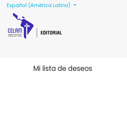
Ir al contenido
Español (América Latina)
Inicio
Celam
C
Mi lista de deseos