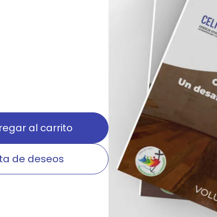
egar al carrito
sta de deseos