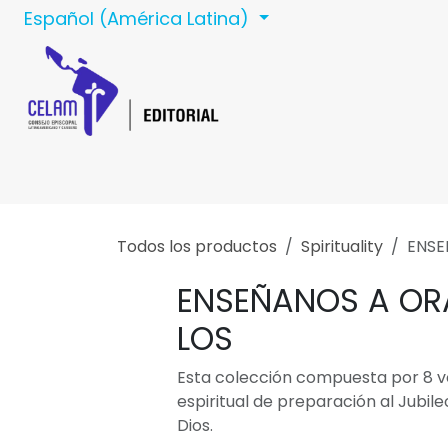
Ir al contenido
Español (América Latina)
Inicio
Celam
C
Todos los productos
Spirituality
ENSE
ENSEÑANOS A ORA
LOS
Esta colección compuesta por 8 v
espiritual de preparación al Jubi
Dios.