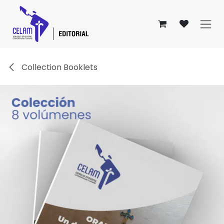
Ir al contenido
Collection Booklets