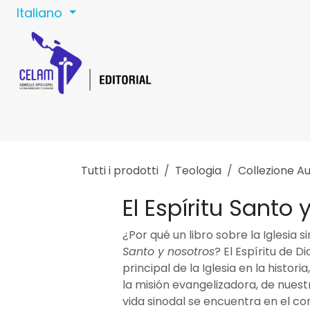
Passa al contenuto
Italiano
Home
Celam
Tutti i prodotti
Teologia
Collezione Au
El Espíritu Santo 
¿Por qué un libro sobre la Iglesia s
Santo y nosotros
? El Espíritu de D
principal de la Iglesia en la histori
la misión evangelizadora, de nuestr
vida sinodal se encuentra en el c