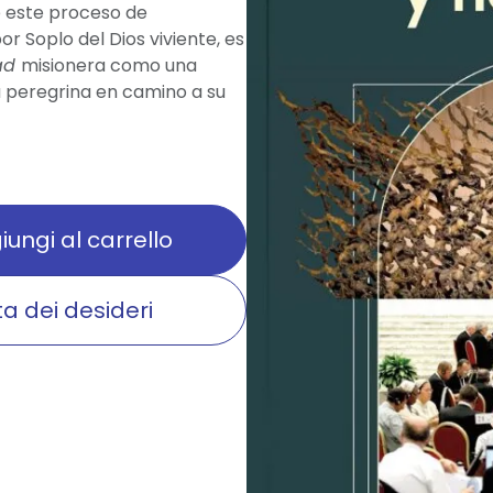
de este proceso de
r Soplo del Dios viviente, es
dad
misionera como una
ia peregrina en camino a su
ungi al carrello
ta dei desideri