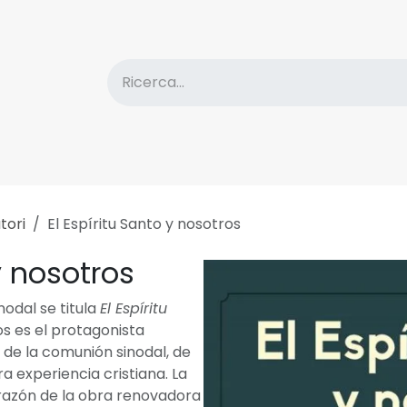
Catalogo
Sconti
Informazioni sull'Editore
No
tori
El Espíritu Santo y nosotros
y nosotros
inodal se titula
El Espíritu
ios es el protagonista
a, de la comunión sinodal, de
a experiencia cristiana. La
orazón de la obra renovadora