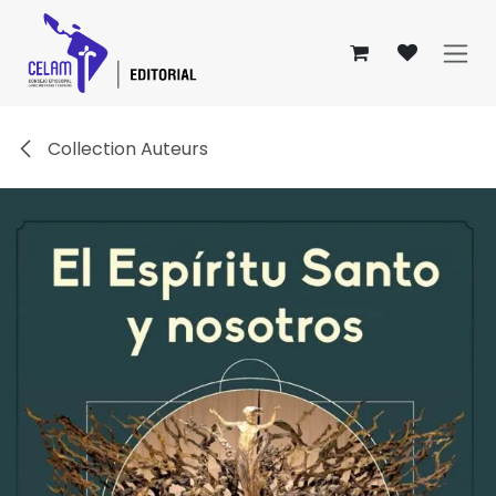
Se rendre au contenu
Collection Auteurs