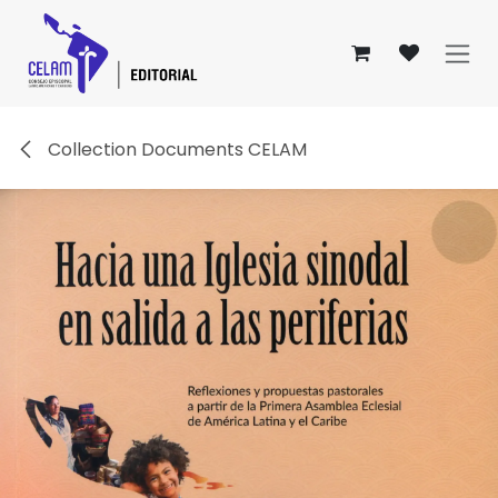
Se rendre au contenu
Collection Documents CELAM